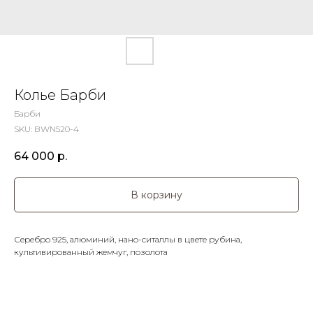
Колье Барби
Барби
SKU:
BWN520-4
64 000
р.
В корзину
Серебро 925, алюминий, нано-ситаллы в цвете рубина,
культивированный жемчуг, позолота