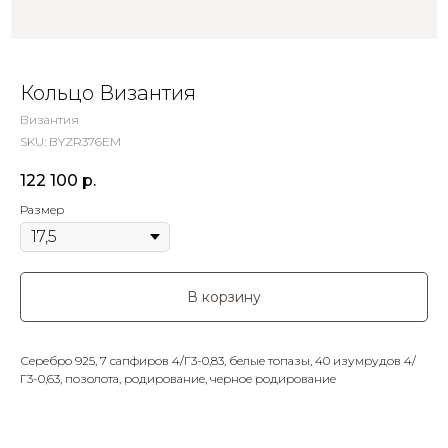
Кольцо Византия
Византия
SKU:
BYZR376EM
122 100
р.
Размер
В корзину
Серебро 925, 7 сапфиров 4/Г3-0,83, белые топазы, 40 изумрудов 4/
Г3-0,63, позолота, родирование, черное родирование