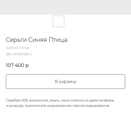
Серьги Синяя Птица
Синяя Птица
SKU:
BIRE503-5
107 400
р.
В корзину
Серебро 925, алюминий, эмаль, нано-ситаллы в цвете сапфира,
изумруда, турмалинов, родирование, черное родирование