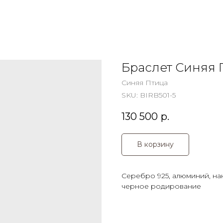
Браслет Синяя 
Синяя Птица
SKU:
BIRB501-5
130 500
р.
В корзину
Серебро 925, алюминий, на
черное родирование