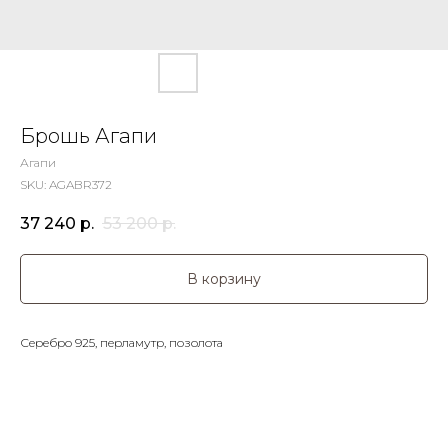
Брошь Агапи
Агапи
SKU:
AGABR372
37 240
р.
53 200
р.
В корзину
Серебро 925, перламутр, позолота