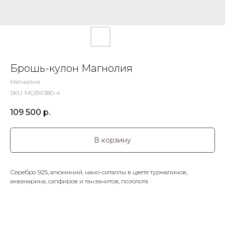
Брошь-кулон Магнолия
Магнолия
SKU:
MGBR380-4
109 500
р.
В корзину
Серебро 925, алюминий, нано-ситаллы в цвете турмалинов,
аквамарина, сапфиров и танзанитов, позолота