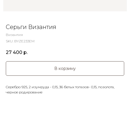
Серьги Византия
Византия
SKU:
BYZE233EM
27 400
р.
В корзину
Cеребро 925, 2 изумруда - 0,15, 36 белых топазов- 0,15, позолота,
черное родирование