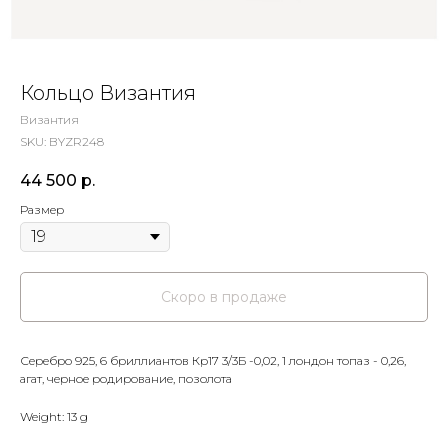
Кольцо Византия
Византия
SKU:
BYZR248
44 500
р.
Размер
Серебро 925, 6 бриллиантов Кр17 3/3Б -0,02, 1 лондон топаз - 0,26,
агат, черное родирование, позолота
Weight: 13 g