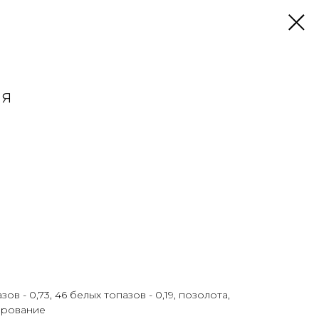
ия
ов - 0,73, 46 белых топазов - 0,19, позолота,
ирование