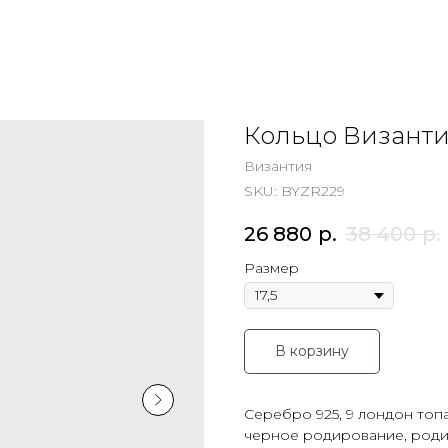
Кольцо Визант
Византия
SKU:
BYZR229
26 880
р.
38 400
р.
Размер
В корзину
Серебро 925, 9 лондон топаз
черное родирование, род