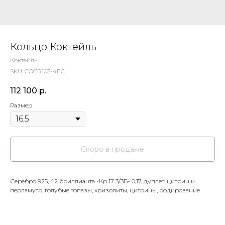
Кольцо Коктейль
Коктейль
SKU:
COCR103-4EC
112 100
р.
Размер
Серебро 925, 42 бриллианта -Кр 17 3/3Б- 0,17, дуплет: цитрин и
перламутр, голубые топазы, хризолиты, цитрины, родирование