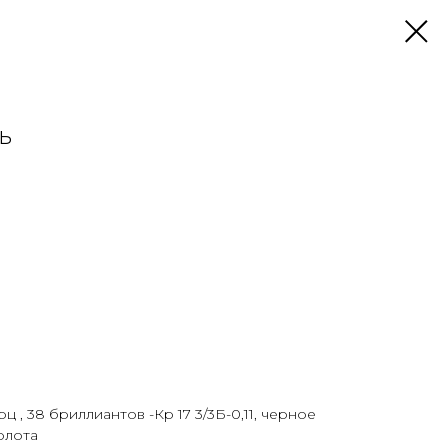
ь
 , 38 бриллиантов -Кр 17 3/3Б-0,11, черное
олота