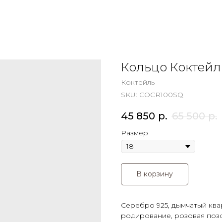
Кольцо Коктейл
Коктейль
SKU:
COCR100SQ
45 850
р.
65 500
р.
Размер
В корзину
Серебро 925, дымчатый кварц
родирование, розовая поз