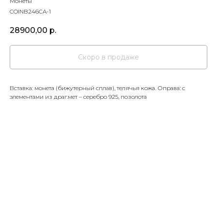
Монеты
COINB246CA-1
28900,00
р.
Вставка: монета (бижутерный сплав), телячья кожа. Оправа: с
элементами из драг.мет – серебро 925, позолота