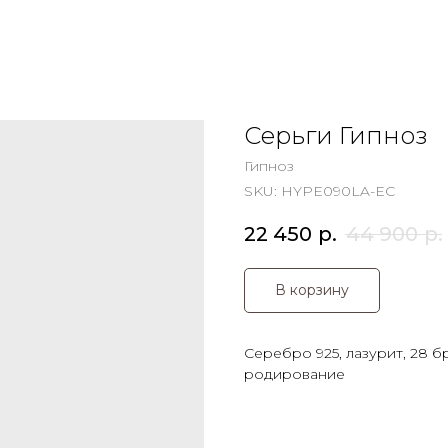
Серьги Гипноз
Гипноз
SKU:
HYPE090LA-EC
22 450
р.
44 900
р.
В корзину
Серебро 925, лазурит, 28 б
родирование