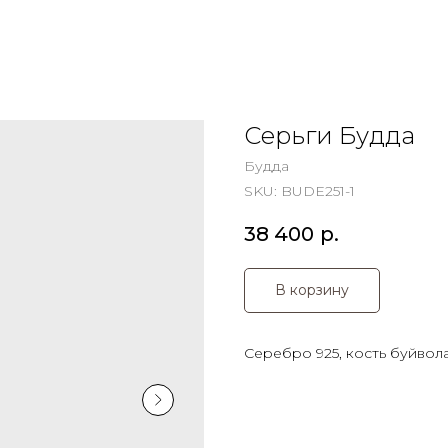
Серьги Будда
Будда
SKU:
BUDE251-1
38 400
р.
В корзину
Серебро 925, кость буйвола