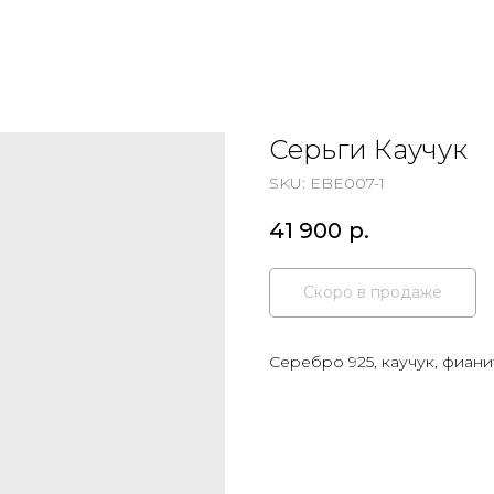
Серьги Каучук
SKU:
EBE007-1
41 900
р.
Серебро 925, каучук, фиан