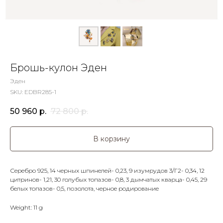
Брошь-кулон Эден
Эден
SKU:
EDBR285-1
50 960
р.
72 800
р.
В корзину
Серебро 925, 14 черных шпинелей- 0,23, 9 изумрудов 3/Г2- 0,34, 12
цитринов- 1,21, 30 голубых топазов- 0,8, 3 дымчатых кварца- 0,45, 29
белых топазов- 0,5, позолота, черное родирование
Weight: 11 g