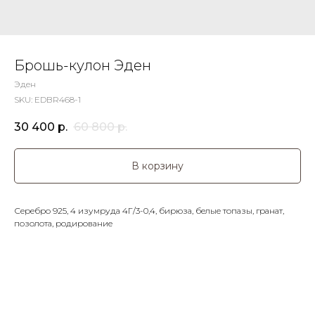
Брошь-кулон Эден
Эден
SKU:
EDBR468-1
30 400
р.
60 800
р.
В корзину
Серебро 925, 4 изумруда 4Г/3-0,4, бирюза, белые топазы, гранат,
позолота, родирование