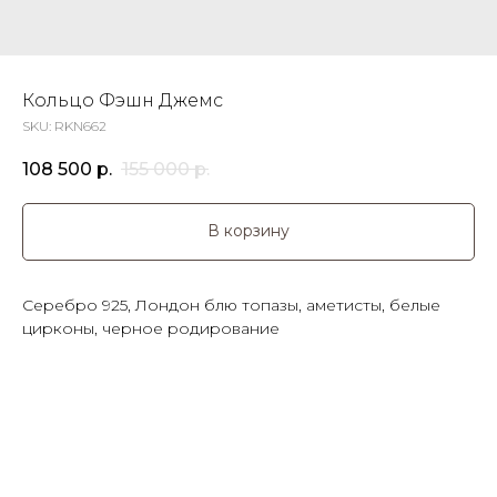
Кольцо Фэшн Джемс
SKU:
RKN662
108 500
р.
155 000
р.
В корзину
Серебро 925, Лондон блю топазы, аметисты, белые
цирконы, черное родирование