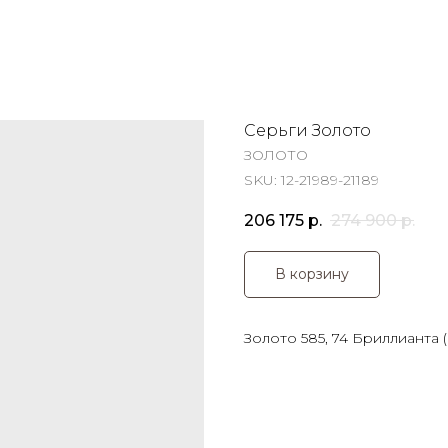
Серьги Золото
ЗОЛОТО
SKU:
12-21989-21189
206 175
р.
274 900
р.
В корзину
Золото 585, 74 Бриллианта (