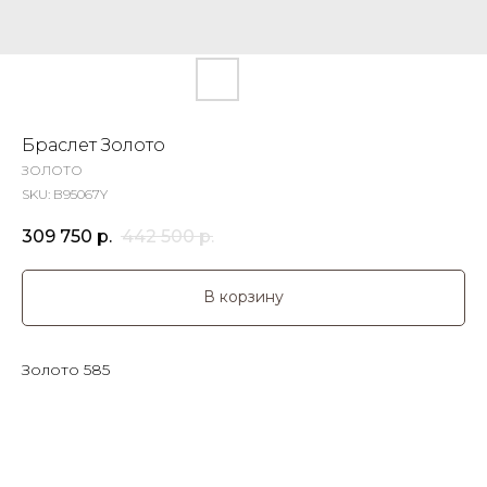
Браслет Золото
ЗОЛОТО
SKU:
B95067Y
309 750
р.
442 500
р.
В корзину
Золото 585