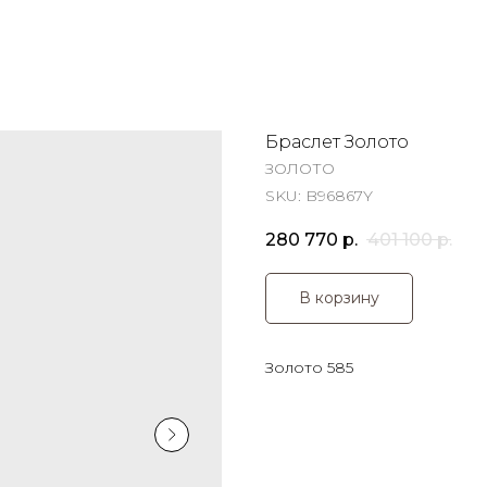
Браслет Золото
ЗОЛОТО
SKU:
B96867Y
280 770
р.
401 100
р.
В корзину
Золото 585