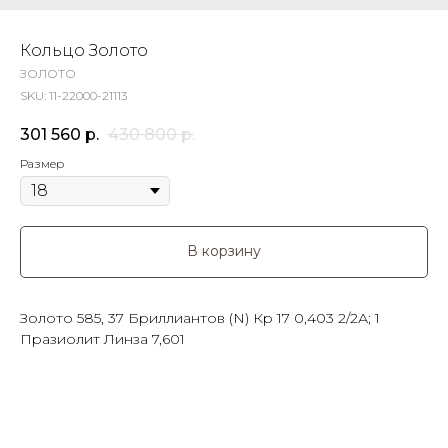
Кольцо Золото
ЗОЛОТО
SKU:
11-22000-21113
301 560
р.
430 800
р.
Размер
В корзину
Золото 585, 37 Бриллиантов (N) Кр 17 0,403 2/2А; 1
Празиолит Линза 7,601