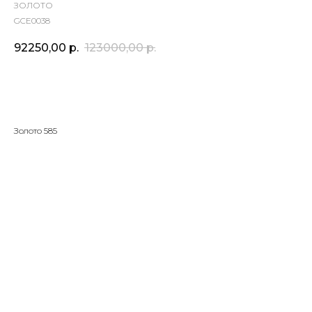
ЗОЛОТО
GCE0038
92250,00
р.
123000,00
р.
Золото 585