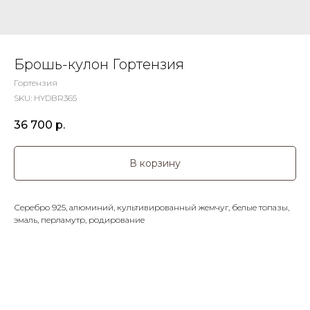
Брошь-кулон Гортензия
Гортензия
SKU:
HYDBR365
36 700
р.
В корзину
Серебро 925, алюминий, культивированный жемчуг, белые топазы,
эмаль, перламутр, родирование