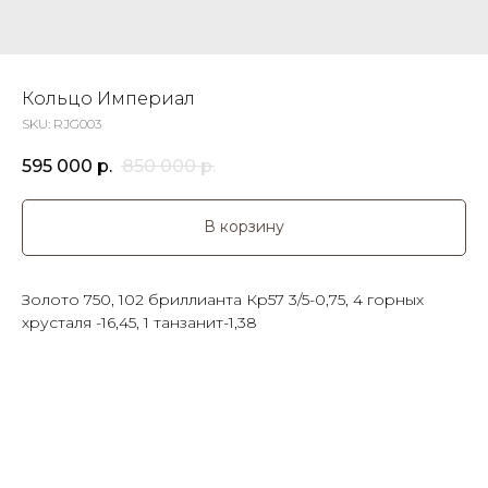
Кольцо Империал
SKU:
RJG003
595 000
р.
850 000
р.
В корзину
Золото 750, 102 бриллианта Кр57 3/5-0,75, 4 горных
хрусталя -16,45, 1 танзанит-1,38