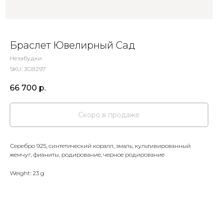
Браслет Ювелирный Сад
Незабудки
SKU:
JGB297
66 700
р.
Серебро 925, синтетический коралл, эмаль, культивированный
жемчуг, фианиты, родирование, черное родирование
Weight: 23 g