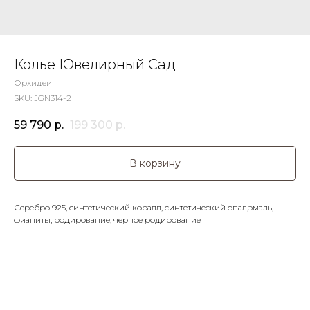
Колье Ювелирный Сад
Орхидеи
SKU:
JGN314-2
59 790
р.
199 300
р.
В корзину
Серебро 925, синтетический коралл, синтетический опал,эмаль,
фианиты, родирование, черное родирование