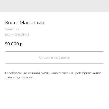
КольеМагнолия
Магнолия
SKU:
MGNN384-3
90 000
р.
Серебро 925, алюминий, эмаль, нано-ситаллы в цвете бриллиантов
шампань, позолота