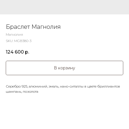
Браслет Магнолия
Магнолия
SKU:
MGB380-3
124 600
р.
В корзину
Серебро 925, алюминий, эмаль, нано-ситаллы в цвете бриллиантов
шампань, позолота