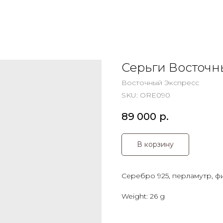
Серьги Восточн
Восточный Экспресс
SKU:
ORE090
89 000
р.
В корзину
Серебро 925, перламутр, ф
Weight: 26 g