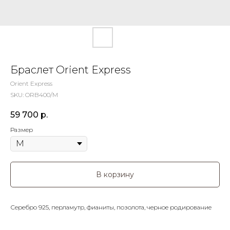
Браслет Orient Express
Orient Express
SKU:
ORB400/M
59 700
р.
Размер
В корзину
Серебро 925, перламутр, фианиты, позолота, черное родирование