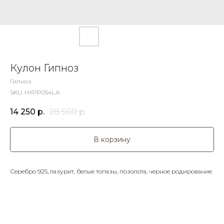
Кулон Гипноз
Гипноз
SKU:
HYPP054LA
14 250
р.
28 500
р.
В корзину
Серебро 925, лазурит, белые топазы, позолота, черное родирование