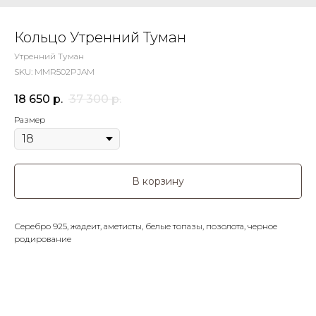
Кольцо Утренний Туман
Утренний Туман
SKU:
MMR502PJAM
18 650
р.
37 300
р.
Размер
В корзину
Серебро 925, жадеит, аметисты, белые топазы, позолота, черное
родирование