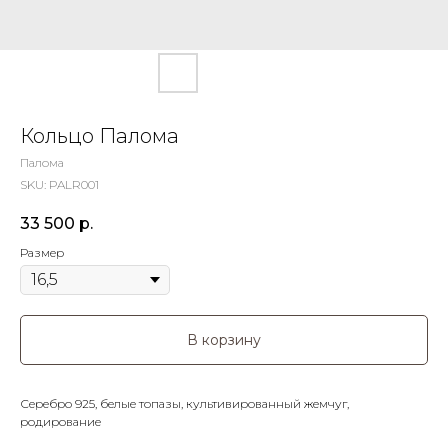
Кольцо Палома
Палома
SKU:
PALR001
33 500
р.
Размер
В корзину
Серебро 925, белые топазы, культивированный жемчуг,
родирование