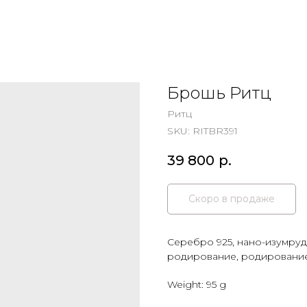
Брошь Ритц
Ритц
SKU:
RITBR391
39 800
р.
Серебро 925, нано-изумруд,
родирование, родировани
Weight: 95 g