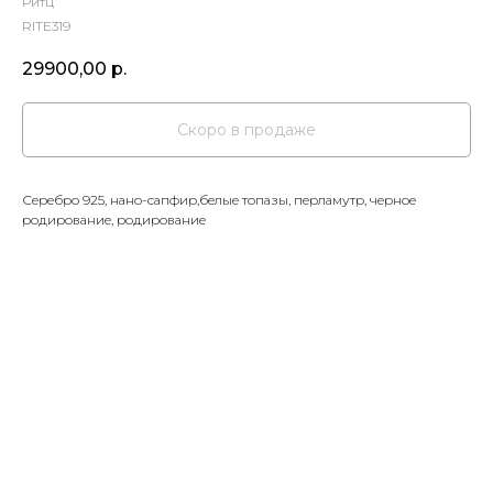
Ритц
RITE319
29900,00
р.
Серебро 925, нано-сапфир,белые топазы, перламутр, черное
родирование, родирование