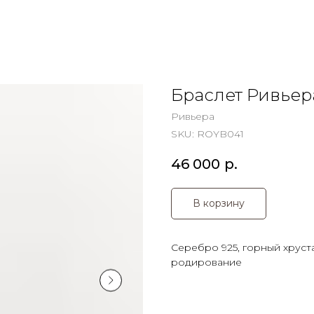
Браслет Ривьер
Ривьера
SKU:
ROYB041
46 000
р.
В корзину
Серебро 925, горный хруста
родирование