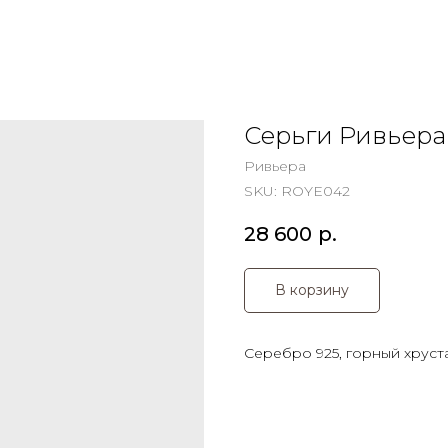
Серьги Ривьера
Ривьера
SKU:
ROYE042
28 600
р.
В корзину
Серебро 925, горный хруст