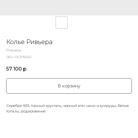
Колье Ривьера
Ривьера
SKU:
ROYN041
57 100
р.
В корзину
Серебро 925, горный хрусталь, черный агат, нано-изумруды, белые
топазы, родирование