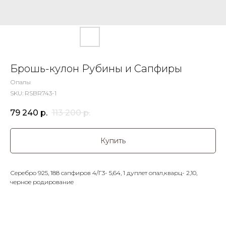
Брошь-кулон Рубины и Сапфиры
Опалы
SKU:
RSBR743-1
79 240
р.
113 200
р.
Купить
Серебро 925, 188 сапфиров 4/Г3- 5,64, 1 дуплет опал,кварц- 2,10,
черное родирование