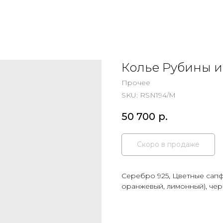
Колье Рубины 
Прочее
SKU:
RSN194/M
50 700
р.
Серебро 925, Цветные сапф
оранжевый, лимонный), че