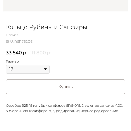
Кольцо Рубины и Сапфиры
Прочее
SKU:
RSR762OS
33 540
р.
111 800
р.
Размер
Купить
Серебро 925, 15 голубых сапфиров 5Г/5-0,15, 2 зеленых сапфира-1,00,
303 оранжевых сапфира-8,15, родирование, черное родирование