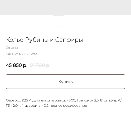
Колье Рубины и Сапфиры
Опалы
SKU:
RSN776OP/M
45 850
р.
91 700
р.
Купить
Серебро 925, 4 дуплета опал,кварц -3,00, 1 сапфир- 2,5, 61 сапфир 4/
Г3 - 2,04, 4 цаворита - 0,2, черное родирование