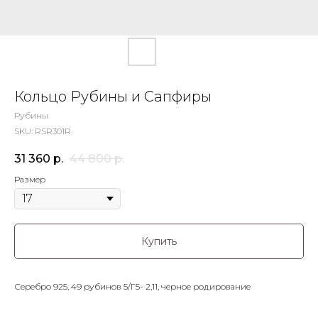
Кольцо Рубины и Сапфиры
Рубины
SKU:
RSR301R
31 360
р.
44 800
р.
Размер
Купить
Серебро 925, 49 рубинов 5/Г5- 2,11, черное родирование