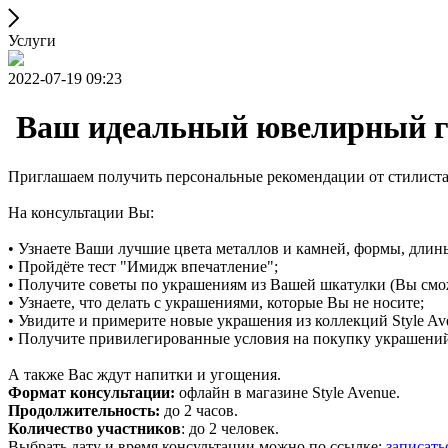
Услуги
2022-07-19 09:23
Ваш идеальный ювелирный г
Приглашаем получить персональные рекомендации от стилист
На консультации Вы:
• Узнаете Ваши лучшие цвета металлов и камней, формы, длин
• Пройдёте тест "Имидж впечатление";
• Получите советы по украшениям из Вашей шкатулки (Вы смож
• Узнаете, что делать с украшениями, которые Вы не носите;
• Увидите и примерите новые украшения из коллекций Style Av
• Получите привилегированные условия на покупку украшений
А также Вас ждут напитки и угощения.
Формат консультации:
офлайн в магазине Style Avenue.
Продолжительность:
до 2 часов.
Количество участников
: до 2 человек.
Выбрать дату и время консультации можно по ссылке:
записать