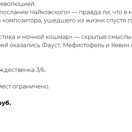
революцией.
 послание Чайковского» — правда ли, что в 
 композитора, ушедшего из жизни спустя г
мистика и ночной кошмар» — скрытые смысл
 ней оказались Фауст, Мефистофель и Кевин
ождественка 3/6.
мест ограничено.
руб.