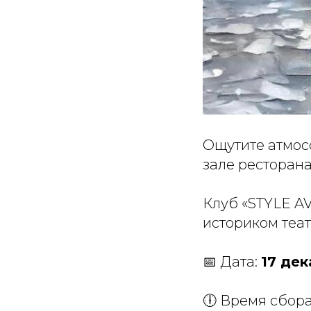
Ощутите атмос
зале ресторана
Клуб «STYLE A
историком теа
📅 Дата:
17 де
🕕 Время сбор