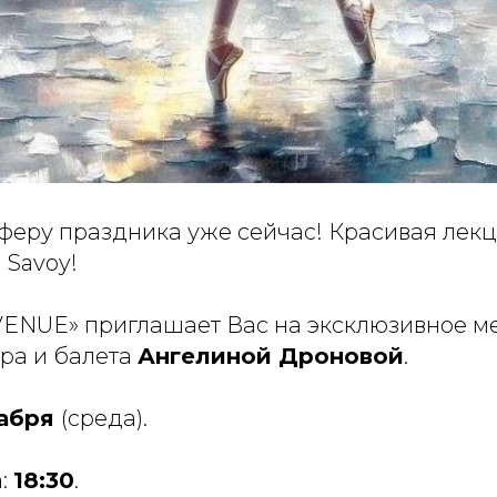
феру праздника уже сейчас! Красивая лек
 Savoy!
VENUE» приглашает Вас на эксклюзивное м
тра и балета
Ангелиной Дроновой
.
кабря
(среда).
а:
18:30
.