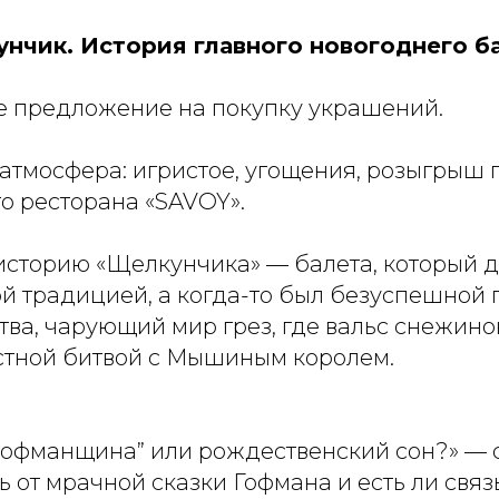
нчик. История главного новогоднего ба
е предложение на покупку украшений.
 атмосфера: игристое, угощения, розыгрыш 
о ресторана «SAVOY».
историю «Щелкунчика» — балета, который д
й традицией, а когда-то был безуспешной 
ва, чарующий мир грез, где вальс снежино
стной битвой с Мышиным королем.
“гофманщина” или рождественский сон?» — 
ь от мрачной сказки Гофмана и есть ли связ