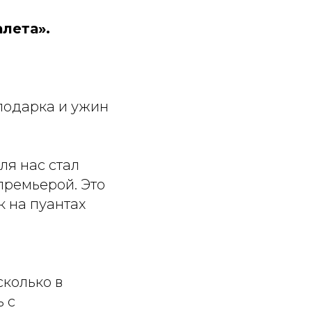
лета».
подарка и ужин
ля нас стал
премьерой. Это
к на пуантах
сколько в
ь с