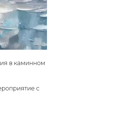
ция в каминном
ероприятие с