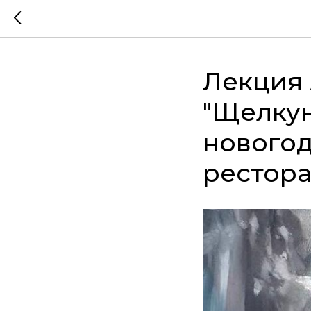
Лекция
"Щелкун
новогод
рестора