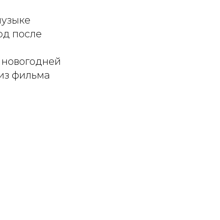
музыке
од после
ы новогодней
 из фильма