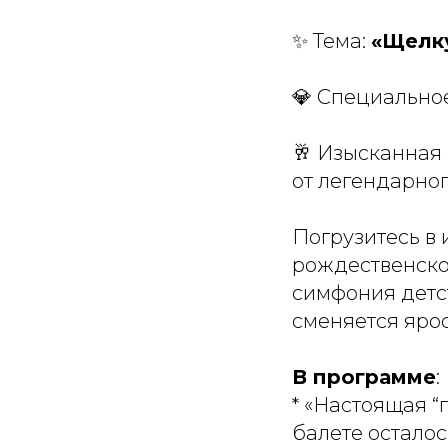
✨ Тема:
«Щелку
💎 Специально
🥂 Изысканная
от легендарног
Погрузитесь в 
рождественско
симфония детст
сменяется яро
В программе
:
* «Настоящая 
балете осталос