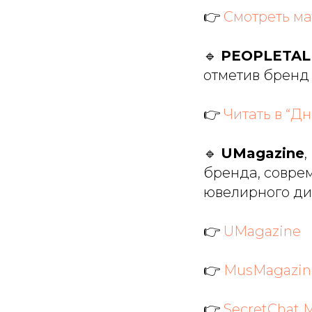
👉
Смотреть м
🔹
PEOPLETAL
отметив бренд
👉
Читать в “Д
🔹
UMagazine
,
бренда, совре
ювелирного ди
👉
UMagazine
👉
MusMagazin
👉
SecretChat 