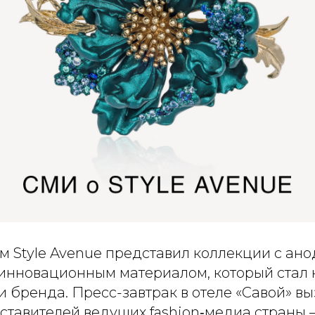
ом
Style Avenue
представил коллекции с ан
нновационным материалом, который стал
и бренда. Пресс-завтрак в отеле «Савой» в
ставителей ведущих fashion‑медиа страны 