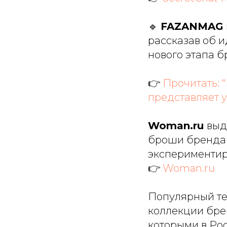
🔹
FAZANMAG
рассказав об 
нового этапа б
👉
Прочитать: 
представляет 
Woman.ru
выд
броши бренда 
экспериментиро
👉
Woman.ru
Популярный т
коллекции бре
которыми в Рос