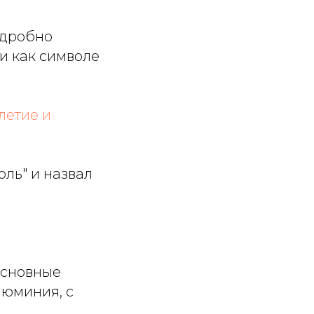
одробно
и как символе
летие и
юль" и назвал
основные
люминия, с