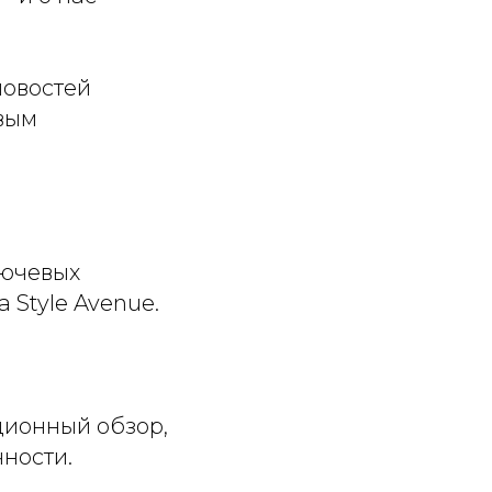
новостей
овым
лючевых
да
Style Avenue
.
ционный обзор,
ности.