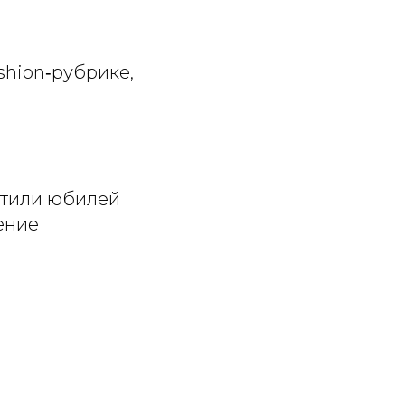
shion‑рубрике,
тили юбилей
ение