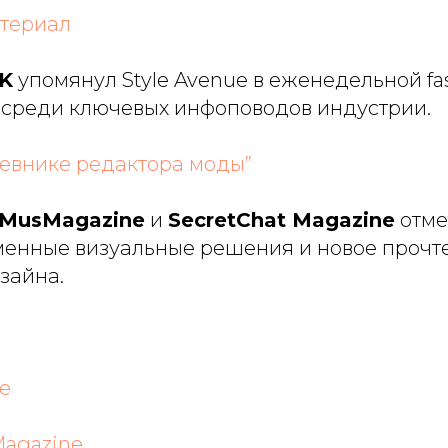
атериал
K
упомянул
Style Avenue
в еженедельной fa
 среди ключевых инфоповодов индустрии.
невнике редактора моды”
MusMagazine
и
SecretChat Magazine
отме
менные визуальные решения и новое прочт
зайна.
e
Magazine