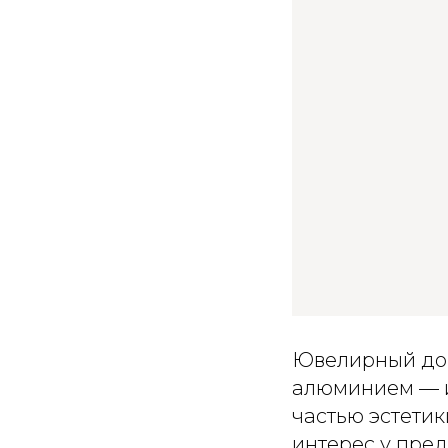
Ювелирный д
алюминием — и
частью эстетик
интерес у пред