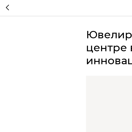
Ювелир
центре 
иннова