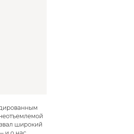
одированным
 неотъемлемой
ызвал широкий
— и о нас