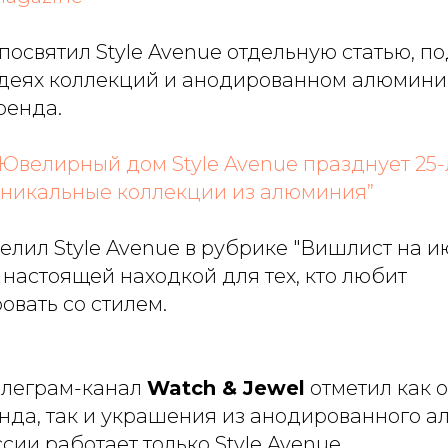
посвятил
Style Avenue
отдельную статью, п
идеях коллекций и анодированном алюмини
ренда.
“Ювелирный дом Style Avenue празднует 25-
уникальные коллекции из алюминия”
елил Style Avenue в рубрике "Вишлист на и
настоящей находкой для тех, кто любит
вать со стилем.
елеграм-канал
Watch & Jewel
отметил как 
нда, так и украшения из анодированного а
сии работает только Style Avenue