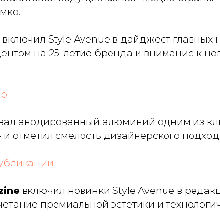
мко.
включил
Style Avenue
в дайджест главных 
центом на 25-летие бренда и внимание к н
ью
вал анодированный алюминий одним из к
— и отметил смелость дизайнерского подхо
публикации
zine
включил новинки
Style Avenue
в редак
четание премиальной эстетики и технологич