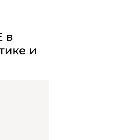
 в
тике и