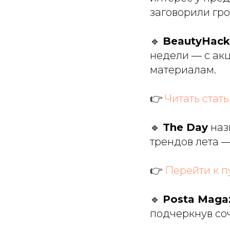
заговорили гро
🔹
BeautyHack
недели — с ак
материалам.
👉
Читать стат
🔹
The Day
наз
трендов лета 
👉
Перейти к 
🔹
Posta Maga
подчеркнув со