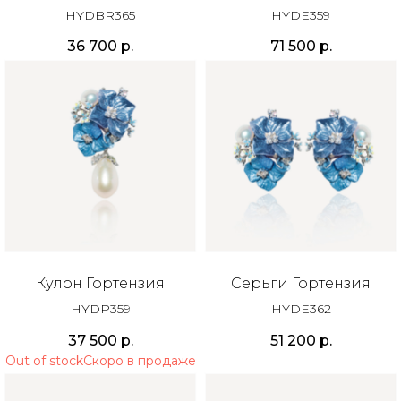
HYDBR365
HYDE359
36 700
р.
71 500
р.
Кулон Гортензия
Серьги Гортензия
HYDP359
HYDE362
37 500
р.
51 200
р.
Out of stock