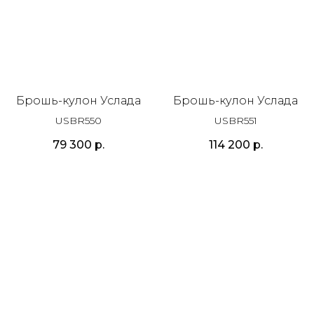
Брошь-кулон Услада
Брошь-кулон Услада
USBR550
USBR551
79 300
р.
114 200
р.