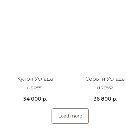
Кулон Услада
Cерьги Услада
USP551
USE552
34 000
р.
36 800
р.
Load more