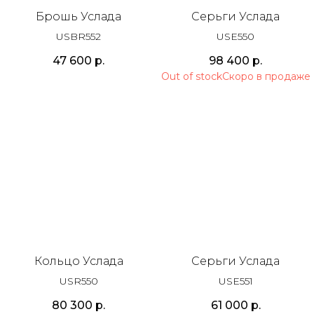
Брошь Услада
Серьги Услада
USBR552
USE550
47 600
р.
98 400
р.
Out of stock
Кольцо Услада
Серьги Услада
USR550
USE551
80 300
р.
61 000
р.