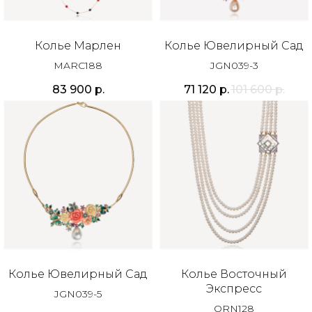
Колье Марлен
Колье Ювелирный Сад
MARC188
JGN039-3
83 900
р.
71 120
р.
101 600
р.
Колье Ювелирный Сад
Колье Восточный
Экспресс
JGN039-5
ORN128