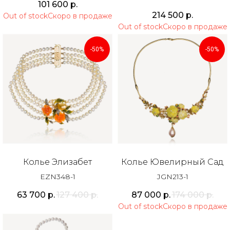
101 600
р.
214 500
р.
Out of stock
Out of stock
-50%
-50%
Колье Элизабет
Колье Ювелирный Сад
EZN348-1
JGN213-1
63 700
р.
127 400
р.
87 000
р.
174 000
р.
Out of stock