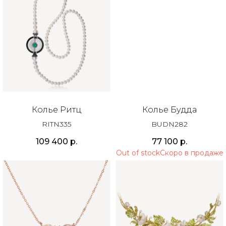
Колье Ритц
Колье Будда
RITN335
BUDN282
109 400
р.
77 100
р.
Out of stock